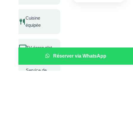
Cuisine
équipée
TV écran plat
Réserver via WhatsApp
Service de
ménage
Draps et
serviettes en
option