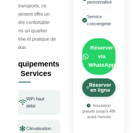
personnalisé
et transports, ce
logement offre un
Service
cadre confortable
conciergerie
dans un quartier
calme et pratique de
Dakar.
Réserver
via
Équipements
WhatsApp
& Services
Réserver
en ligne
WiFi haut
Annulation
débit
gratuite jusqu'à 48h
avant l'arrivée
Climatisation