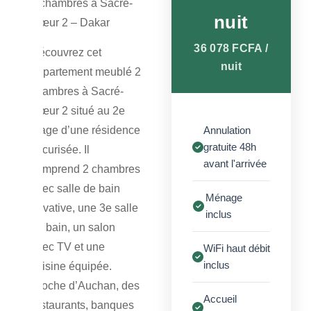
2 chambres à Sacré-
nuit
Cœur 2 – Dakar
36 078 FCFA /
Découvrez cet
nuit
appartement meublé 2
chambres à Sacré-
Cœur 2 situé au 2e
étage d’une résidence
Annulation
gratuite 48h
sécurisée. Il
avant l'arrivée
comprend 2 chambres
avec salle de bain
Ménage
privative, une 3e salle
inclus
de bain, un salon
avec TV et une
WiFi haut débit
inclus
cuisine équipée.
Proche d’Auchan, des
Accueil
restaurants, banques